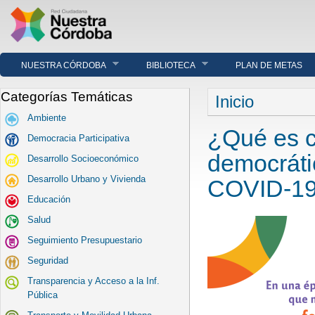
NUESTRA CÓRDOBA
BIBLIOTECA
PLAN DE METAS
Se encuentra u
Categorías Temáticas
Inicio
Ambiente
¿Qué es c
Democracia Participativa
democráti
Desarrollo Socioeconómico
Desarrollo Urbano y Vivienda
COVID-1
Educación
Salud
Seguimiento Presupuestario
Seguridad
Transparencia y Acceso a la Inf.
Pública