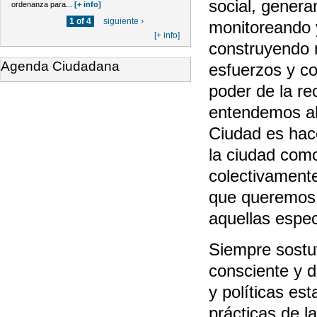
social, genera
ordenanza para...
[+ info]
1 of 4
siguiente ›
monitoreando y
[+ info]
construyendo r
Agenda Ciudadana
esfuerzos y co
poder de la re
entendemos ah
Ciudad es hace
la ciudad como
colectivamente
que queremos 
aquellas espec
Siempre sostu
consciente y d
y políticas est
prácticas de l