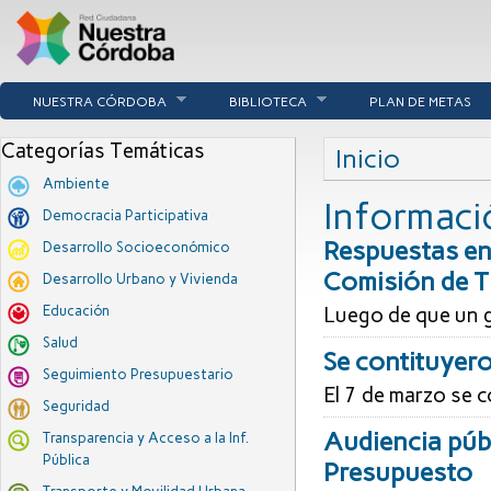
NUESTRA CÓRDOBA
BIBLIOTECA
PLAN DE METAS
Se encuentra u
Categorías Temáticas
Inicio
Ambiente
Informaci
Democracia Participativa
Respuestas en 
Desarrollo Socioeconómico
Comisión de T
Desarrollo Urbano y Vivienda
Luego de que un g
Educación
Salud
Se contituyero
Seguimiento Presupuestario
El 7 de marzo se 
Seguridad
Audiencia públ
Transparencia y Acceso a la Inf.
Pública
Presupuesto