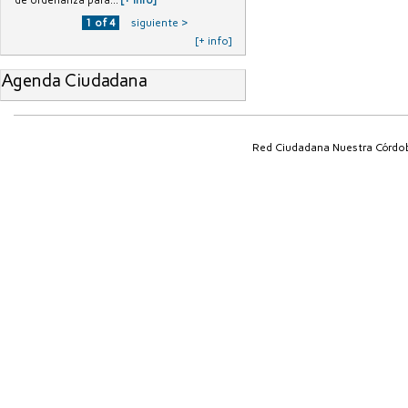
de ordenanza para...
[+ info]
1 of 4
siguiente ›
[+ info]
Agenda Ciudadana
Red Ciudadana Nuestra Córdo