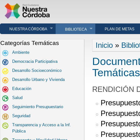
NUESTRA CÓRDOBA
PLAN DE METAS
BIBLIOTECA
Se encuentra u
Categorías Temáticas
Inicio
»
Bibli
Ambiente
Documento
Democracia Participativa
Temática
Desarrollo Socioeconómico
Desarrollo Urbano y Vivienda
RENDICIÓN 
Educación
Salud
Presupuest
Seguimiento Presupuestario
Presupuest
Seguridad
Presupuest
Transparencia y Acceso a la Inf.
Pública
Presupuesto