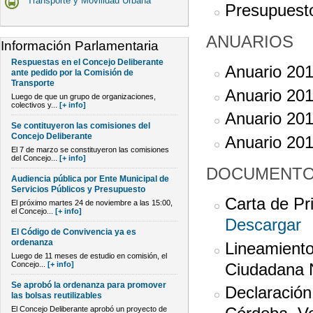
Transporte y Movilidad Urbana
Presupuest
ANUARIOS
Información Parlamentaria
Respuestas en el Concejo Deliberante
Anuario 20
ante pedido por la Comisión de
Transporte
Anuario 20
Luego de que un grupo de organizaciones,
colectivos y...
[+ info]
Anuario 20
Se contituyeron las comisiones del
Concejo Deliberante
Anuario 20
El 7 de marzo se constituyeron las comisiones
del Concejo...
[+ info]
DOCUMENT
Audiencia pública por Ente Municipal de
Servicios Públicos y Presupuesto
Carta de Pr
El próximo martes 24 de noviembre a las 15:00,
el Concejo...
[+ info]
Descargar
El Código de Convivencia ya es
ordenanza
Lineamiento
Luego de 11 meses de estudio en comisión, el
Concejo...
[+ info]
Ciudadana 
Se aprobó la ordenanza para promover
Declaración
las bolsas reutilizables
El Concejo Deliberante aprobó un proyecto de