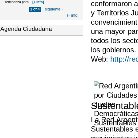
conformaron a
ordenanza para...
[+ info]
1 of 4
siguiente ›
y Territorios 
[+ info]
convencimient
Agenda Ciudadana
una mayor part
todos los sect
los gobiernos.
Web:
http://r
Sustentabl
La Red Argent
Sustentables e