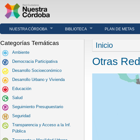
NUESTRA CÓRDOBA
BIBLIOTECA
PLAN DE METAS
Se encuentra u
Categorías Temáticas
Inicio
Ambiente
Otras Re
Democracia Participativa
Desarrollo Socioeconómico
Desarrollo Urbano y Vivienda
Educación
Salud
Seguimiento Presupuestario
Seguridad
Transparencia y Acceso a la Inf.
Pública