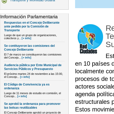
Transporte y Movilidad Urbana
Información Parlamentaria
Respuestas en el Concejo Deliberante
Re
ante pedido por la Comisión de
Transporte
Te
Luego de que un grupo de organizaciones,
colectivos y...
[+ info]
Su
Se contituyeron las comisiones del
Concejo Deliberante
Est
El 7 de marzo se constituyeron las comisiones
del Concejo...
[+ info]
en 10 países d
Audiencia pública por Ente Municipal de
Servicios Públicos y Presupuesto
localmente con
El próximo martes 24 de noviembre a las 15:00,
el Concejo...
[+ info]
procesos de to
El Código de Convivencia ya es
actores sociale
ordenanza
agenda polític
Luego de 11 meses de estudio en comisión, el
Concejo...
[+ info]
estructurales 
Se aprobó la ordenanza para promover
las bolsas reutilizables
Estos movimie
El Concejo Deliberante aprobó un proyecto de