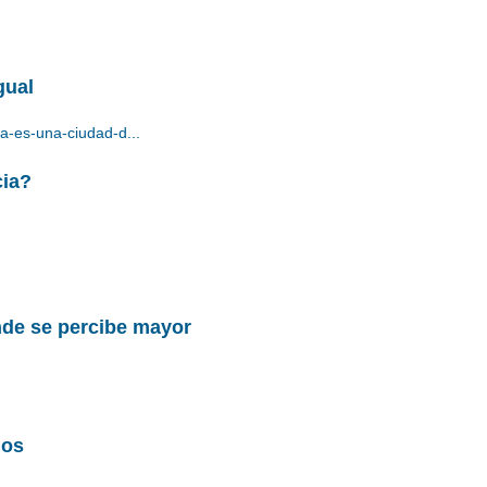
gual
a-es-una-ciudad-d...
cia?
nde se percibe mayor
dos