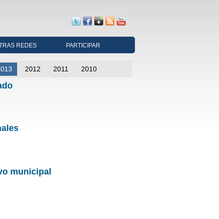
TRAS REDES
PARTICIPAR
2013
2012
2011
2010
gado
nales
vo municipal